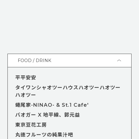
「Taiwan Culture Market」市集，集結全台灣由北到南，
具代表性的有質好物近50組品牌。有揉和著地理氣候風土民情
所料理出來的道地美食、以城市成長為脈絡所衍生出的設計創
作新氣象，邀請你到東京上野恩賜公園，來一場漫遊台灣的感
官旅行。
FOOD / DRINK
平平安安
タイワンシャオツーハウスハオツーハオツー
ハオツー
蜷尾家-NINAO- & St.1 Cafe'
バオガー X 地平線、郭元益
東京豆花工房
丸徳フルーツの純果汁吧