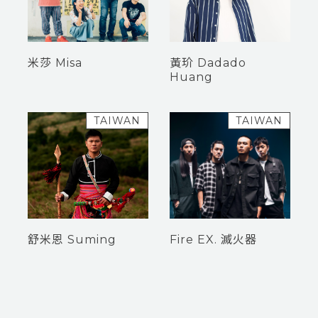
米莎 Misa
黃玠 Dadado
Huang
TAIWAN
TAIWAN
舒米恩 Suming
Fire EX. 滅火器
Market – Taiwan Culture Market