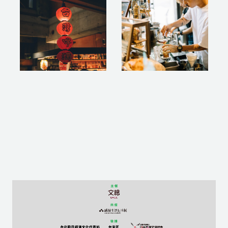
CITAN TAIWAN
TAIWAN COFFEE
CUPS 2022—
DAY～始端的台灣日
Taiwan Meets Nui.
和～
—
SPONSOR