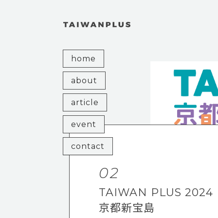
home
about
article
event
contact
1
02
IWAN PLUS 2025
TAIWAN PLUS 2024
日新風
京都新宝島