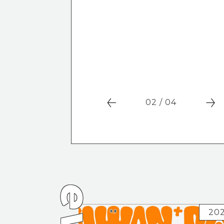
02 / 04
20