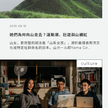
2019.09.19
她們為何向山走去？運動潮、壯遊與山網紅
山女，更完整的說法是「山系女孩」，源於最擅長對次文
化或特定社群命名的日本。山ガール即Yama Gir...
culture