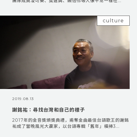
團隊成員凌可樂、吳建興、賴怡伶等人像平常一樣在...
culture
2019.08.13
謝銘祐：尋找台灣和自己的樣子
2017年的金音獎頒獎典禮，甫奪金曲最佳台語歌王的謝銘
祐成了當晚風光大贏家，以台語專輯「舊年」橫掃3...