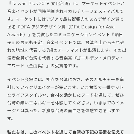
『Taiwan Plus 2018 文化台湾』は、マーケットイベントと
音楽イベントが同時開催されるカルチャーフェスティバルで
す。マーケットにはアジアで最も影響力のあるデザイン賞で
ある『DFA アジアデザイン賞（DFA Design for Asia
Awards）』を受賞したコミュニケーションイベント『晒日
子』の展示も予定。音楽イベントでは、台湾全土からそれぞ
れの地域を代表する7組のアーティストが出演します。その出
演者全員が台湾を代表する音楽賞『ゴールデン・メロディ・
アワード（金曲奨）』の受賞者です。
イベント会場には、拠点を台湾におき、そのカルチャーを牽
引しているクリエイターが集います。いま台湾で一番ホット
なライフスタイルや、食材を活かしたフードを通して、ぜひ
台湾の熱いエネルギーを体験してください。いままでのイメ
ージとは異った、新鮮な台湾の面白さを体感できるはずで
す。
私たちは、このイベントを通して台湾の下記の要素を伝えて