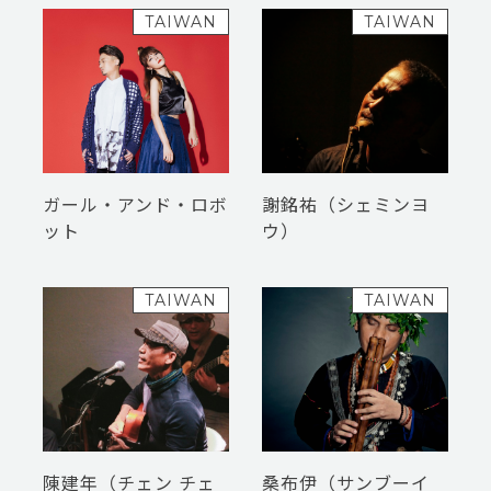
TAIWAN
TAIWAN
ガール・アンド・ロボ
謝銘祐（シェミンヨ
ット
ウ）
TAIWAN
TAIWAN
陳建年（チェン チェ
桑布伊（サンブーイ