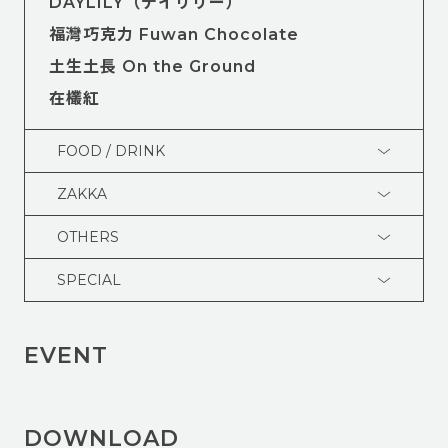
DAYLILY（デイリリー）
福灣巧克力 Fuwan Chocolate
土生土長 On the Ground
在欉紅
FOOD / DRINK
ZAKKA
OTHERS
SPECIAL
EVENT
DOWNLOAD